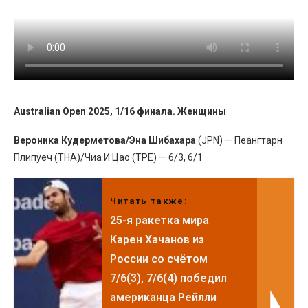
Australian Open 2025, 1/16 финала. Женщины
Вероника Кудерметова/Эна Шибахара
(JPN) — Пеангтарн
Плипуеч (THA)/Чиа И Цао (TPE) — 6/3, 6/1
Читать также:
25-я ракетка мира
Карен Хачанов из
России со счётом
7/6(3), 7/6(4) победил
американца Рейлли