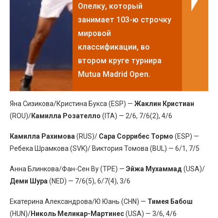
Опелку , который
занимает 103-ю строчку
мировой
классификации, во
втором круге турнира
Mutua Madrid Open.
Яна Сизикова/Кристина Букса (ESP) —
Жаклин Кристиан
(ROU)/
Камилла Розателло
(ITA) — 2/6, 7/6(2), 4/6
Камилла Рахимова
(RUS)/
Сара Соррибес Тормо
(ESP) —
Ребека Шрамкова (SVK)/ Виктория Томова (BUL) — 6/1, 7/5
Анна Блинкова/Фан-Сен Ву (TPE) —
Эйжа Мухаммад
(USA)/
Деми Шура
(NED) — 7/6(5), 6/7(4), 3/6
Екатерина Александрова/Ю Юань (CHN) —
Тимея Бабош
(HUN)/
Николь Меликар-Мартинес
(USA) — 3/6, 4/6