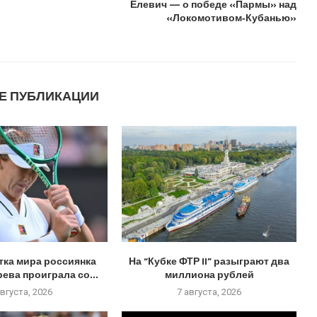
Елевич — о победе «Пармы» над
«Локомотивом‑Кубанью»
Е ПУБЛИКАЦИИ
тка мира россиянка
На “Кубке ФТР II” разыграют два
ева проиграла со...
миллиона рублей
августа, 2026
7 августа, 2026