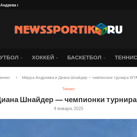
да идет «Локомотив»....
я на матч с московским...
ате. Ведь...
ллиона рублей
найдер обыграла со...
брание под угрозой. Юридическая...
ались о состоянии Джапо
УТБОЛ
ХОККЕЙ
БАСКЕТБОЛ
ТЕННИ
еннис
Мирра Андреева и Диана Шнайдер — чемпионки турнира WTA
Теннис
Диана Шнайдер — чемпионки турнира 
4 января, 2025