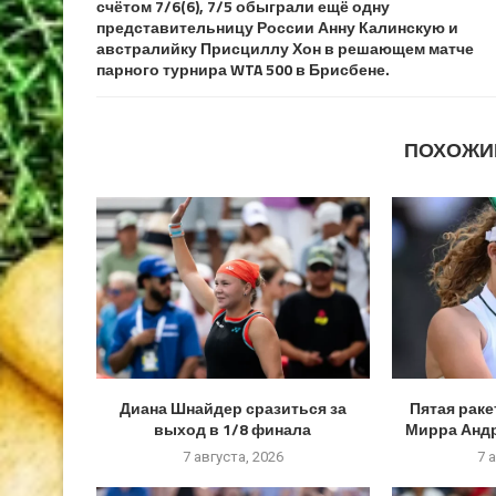
счётом 7/6(6), 7/5 обыграли ещё одну
представительницу России Анну Калинскую и
австралийку Присциллу Хон в решающем матче
парного турнира WTA 500 в Брисбене.
ПОХОЖИ
Диана Шнайдер сразиться за
Пятая раке
выход в 1/8 финала
Мирра Андр
7 августа, 2026
7 