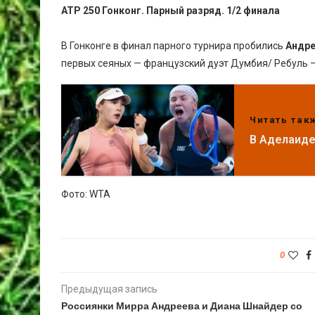
ATP 250 Гонконг. Парный разряд. 1/2 финала
В Гонконге в финал парного турнира пробились
Андре
первых сеяных — французский дуэт Думбия/ Ребуль — 
Читать так
В Аделаиде
Фото: WTA
0
Предыдущая запись
Россиянки Мирра Андреева и Диана Шнайдер со