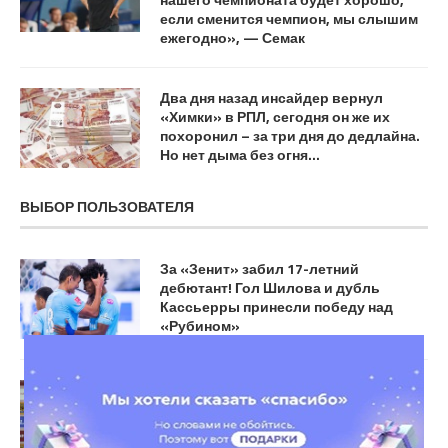
если сменится чемпион, мы слышим
ежегодно», — Семак
Два дня назад инсайдер вернул
«Химки» в РПЛ, сегодня он же их
похоронил – за три дня до дедлайна.
Но нет дыма без огня…
ВЫБОР ПОЛЬЗОВАТЕЛЯ
За «Зенит» забил 17-летний
дебютант! Гол Шилова и дубль
Кассьерры принесли победу над
«Рубином»
«Мы постараемся, чтобы они свое
столетие на следующий год
отмечали», — Евсеев высказался о
предстоящем матче с «Зенитом» в