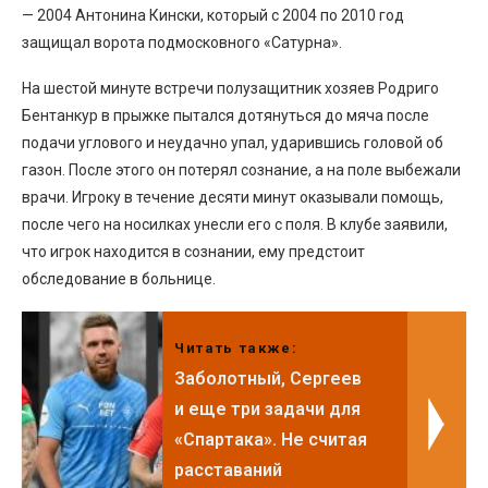
— 2004 Антонина Кински, который с 2004 по 2010 год
защищал ворота подмосковного «Сатурна».
На шестой минуте встречи полузащитник хозяев Родриго
Бентанкур в прыжке пытался дотянуться до мяча после
подачи углового и неудачно упал, ударившись головой об
газон. После этого он потерял сознание, а на поле выбежали
врачи. Игроку в течение десяти минут оказывали помощь,
после чего на носилках унесли его с поля. В клубе заявили,
что игрок находится в сознании, ему предстоит
обследование в больнице.
Читать также:
Заболотный, Сергеев
и еще три задачи для
«Спартака». Не считая
расставаний