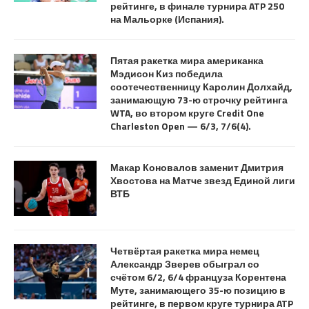
рейтинге, в финале турнира ATP 250
на Мальорке (Испания).
Пятая ракетка мира американка
Мэдисон Киз победила
соотечественницу Каролин Долхайд,
занимающую 73-ю строчку рейтинга
WTA, во втором круге Credit One
Charleston Open — 6/3, 7/6(4).
Макар Коновалов заменит Дмитрия
Хвостова на Матче звезд Единой лиги
ВТБ
Четвёртая ракетка мира немец
Александр Зверев обыграл со
счётом 6/2, 6/4 француза Корентена
Муте, занимающего 35-ю позицию в
рейтинге, в первом круге турнира ATP