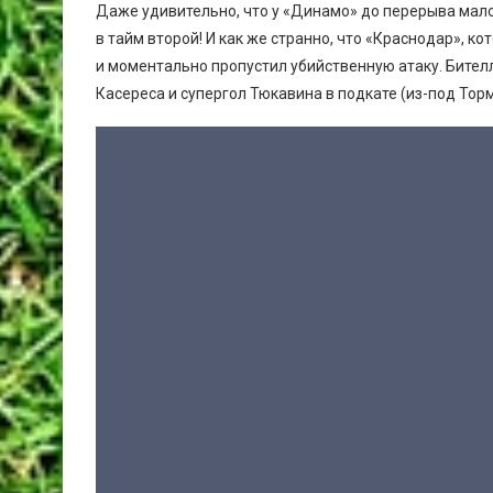
Даже удивительно, что у «Динамо» до перерыва мало
в тайм второй! И как же странно, что «Краснодар», к
и моментально пропустил убийственную атаку. Бителл
Касереса и супергол Тюкавина в подкате (из-под Торм