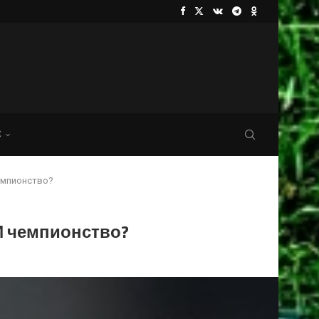
С
емпионство?
И чемпионство?