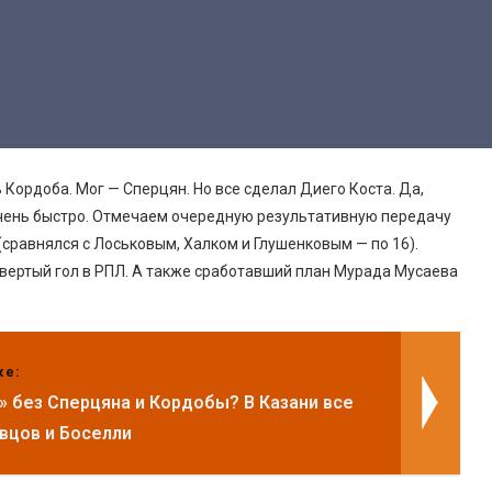
 Кордоба. Мог — Сперцян. Но все сделал Диего Коста. Да,
 очень быстро. Отмечаем очередную результативную передачу
(сравнялся с Лоськовым, Халком и Глушенковым — по 16).
твертый гол в РПЛ. А также сработавший план Мурада Мусаева
же:
» без Сперцяна и Кордобы? В Казани все
вцов и Боселли