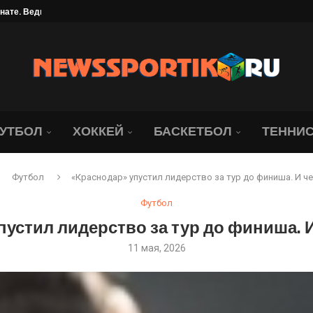
ллиона рублей
найдер обыграла со...
брание под угрозой. Юридическая...
ались о состоянии Джапо
УТБОЛ
ХОККЕЙ
БАСКЕТБОЛ
ТЕННИ
Футбол
«Краснодар» упустил лидерство за тур до финиша. И ч
Футбол
пустил лидерство за тур до финиша. 
11 мая, 2026