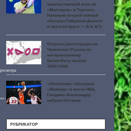
некачественной игре на
«Мастерсе» в Торонто.
Накануне второй сеяный
обыграл Габриэля Диалло
в третьем круге — 6/4, 6/2.
Открыта регистрация на
Чемпионат России по
интерактивному
баскетболу сезона
2025/2026
«Оклахома» обыграла
«Майами» в матче НБА,
Гилджес‑Александер
набрал 29 очков
РУБРИКАТОР