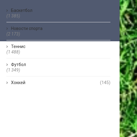
Баскетбол
(1 385)
Новости спорта
(2 173)
Теннис
(1 488)
Футбол
(1 349)
Хоккей
(145)