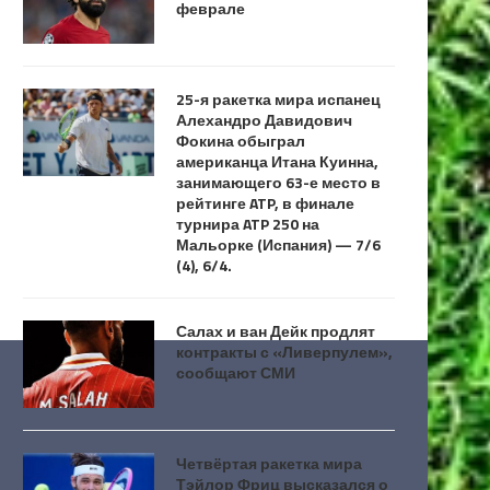
феврале
25-я ракетка мира испанец
Алехандро Давидович
Фокина обыграл
американца Итана Куинна,
занимающего 63-е место в
рейтинге ATP, в финале
турнира ATP 250 на
Мальорке (Испания) — 7/6
(4), 6/4.
Салах и ван Дейк продлят
контракты с «Ливерпулем»,
сообщают СМИ
Четвёртая ракетка мира
Тэйлор Фриц высказался о