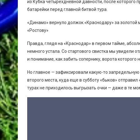
из Кубка четырехдневной давности, после которого 
батарейки перед главной битвой тура.
«Динамо» вернуло должок «Краснодару» за золотой м
«Ростову»
Правда, глядя на «Краснодар» в первом тайме, абсол
немного устала. Со стартового свистка мы увидели о
и понимание, как забить сопернику, ворота которого
Но главное — зафиксировали какую-то запредельную 
второго места, куда еще в субботу «быков» отправил
турах не приходилось выгрызать очки — даже в те мом