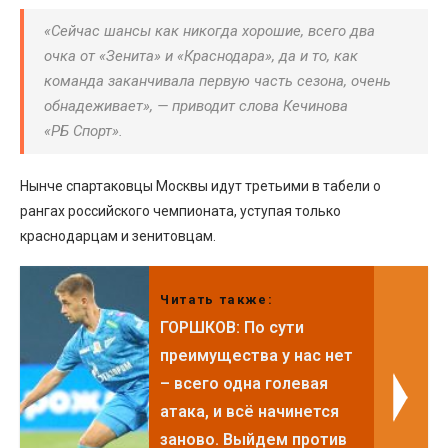
«Сейчас шансы как никогда хорошие, всего два
очка от «Зенита» и «Краснодара», да и то, как
команда заканчивала первую часть сезона, очень
обнадеживает», — приводит слова Кечинова
«РБ Спорт».
Нынче спартаковцы Москвы идут третьими в табели о
рангах российского чемпионата, уступая только
краснодарцам и зенитовцам.
Читать также:
ГОРШКОВ: По сути
преимущества у нас нет
– всего одна голевая
атака, и всё начинется
заново. Выйдем против