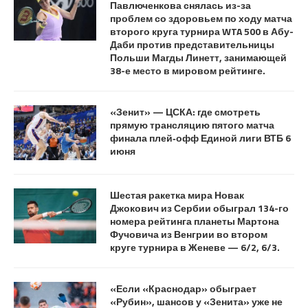
Павлюченкова снялась из-за
проблем со здоровьем по ходу матча
второго круга турнира WTA 500 в Абу-
Даби против представительницы
Польши Магды Линетт, занимающей
38-е место в мировом рейтинге.
«Зенит» — ЦСКА: где смотреть
прямую трансляцию пятого матча
финала плей‑офф Единой лиги ВТБ 6
июня
Шестая ракетка мира Новак
Джокович из Сербии обыграл 134-го
номера рейтинга планеты Мартона
Фучовича из Венгрии во втором
круге турнира в Женеве — 6/2, 6/3.
«Если «Краснодар» обыграет
«Рубин», шансов у «Зенита» уже не