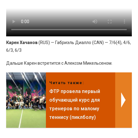
Карен Хачанов
(RUS) — Габриэль Диалло (CAN) — 7/6(4), 4/6,
6/3, 6/3
Дальше Карен встретится с Алексом Микельсеном.
Читать также:
ФТР провела первый
обучающий курс для
тренеров по малому
теннису (пиклболу)