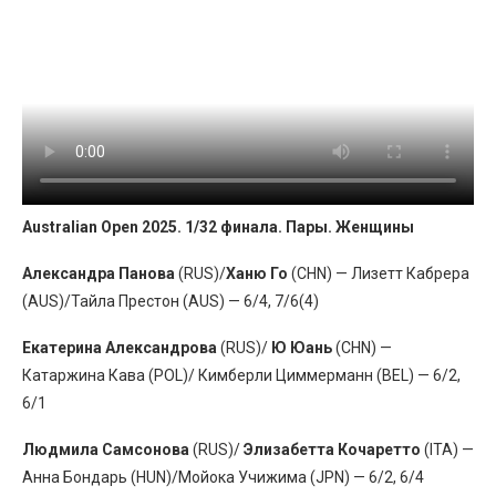
Australian Open 2025. 1/32 финала. Пары. Женщины
Александра Панова
(RUS)/
Ханю Го
(CHN) — Лизетт Кабрера
(AUS)/Тайла Престон (AUS) — 6/4, 7/6(4)
Екатерина Александрова
(RUS)/
Ю Юань
(CHN) —
Катаржина Кава (POL)/ Кимберли Циммерманн (BEL) — 6/2,
6/1
Людмила Самсонова
(RUS)/
Элизабетта Кочаретто
(ITA) —
Анна Бондарь (HUN)/Мойока Учижима (JPN) — 6/2, 6/4