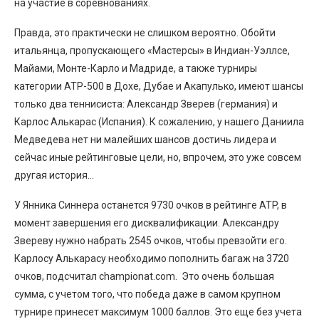
на участие в соревнованиях.
Правда, это практически не слишком вероятно. Обойти
итальянца, пропускающего «Мастерсы» в Индиан-Уэллсе,
Майами, Монте-Карло и Мадриде, а также турниры
категории ATP-500 в Дохе, Дубае и Акапулько, имеют шансы
только два теннисиста: Александр Зверев (германия) и
Карлос Алькарас (Испания). К сожалению, у нашего Даниила
Медведева нет ни малейших шансов достичь лидера и
сейчас иные рейтинговые цели, но, впрочем, это уже совсем
другая история…
У Янника Синнера останется 9730 очков в рейтинге ATP, в
момент завершения его дисквалификации. Александру
Звереву нужно набрать 2545 очков, чтобы превзойти его.
Карлосу Алькарасу необходимо пополнить багаж на 3720
очков, подсчитал championat.com. Это очень большая
сумма, с учетом того, что победа даже в самом крупном
турнире принесет максимум 1000 баллов. Это еще без учета