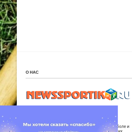
О НАС
Спортивная арена.
Спортивные события, собранные нашими
корреспондентами со всего земного шара. Мы
публикуем новости о футболе и хоккее, баскетболе и
теннисе. Также актуальная информация о других