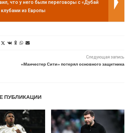
вил, что у него были переговоры с «Дубай
 клубами из Европы
Следующая запись
«Манчестер Сити» потерял основного защитника
Е ПУБЛИКАЦИИ