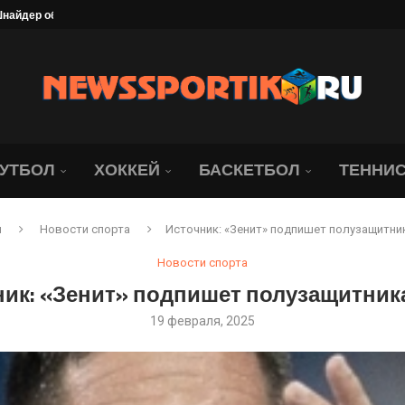
брание под угрозой. Юридическая...
ались о состоянии Джапо
в объяснил своё сенсационное...
нодар» всё-таки победил...
 рассказал, что его...
УТБОЛ
ХОККЕЙ
БАСКЕТБОЛ
ТЕННИ
я
Новости спорта
Источник: «Зенит» подпишет полузащитни
Новости спорта
ник: «Зенит» подпишет полузащитник
19 февраля, 2025