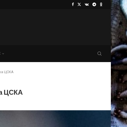
С
ка ЦСКА
а ЦСКА