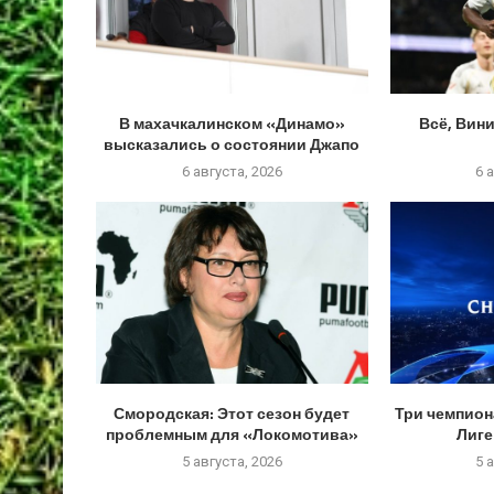
В махачкалинском «Динамо»
Всё, Вин
высказались о состоянии Джапо
6 августа, 2026
6 
Смородская: Этот сезон будет
Три чемпион
проблемным для «Локомотива»
Лиге
5 августа, 2026
5 