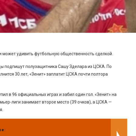
ии может удивить футбольную общественность сделкой.
цы подпишут полузащитника Сашу Зделара из ЦСКА. По
олнится 30 лет, «Зенит» заплатит ЦСКА почти полтора
пил в 96 официальных играх и забил один гол. «Зенит» на
ьер-лиги занимает второе место (39 очков), а ЦСКА —
я.
же: