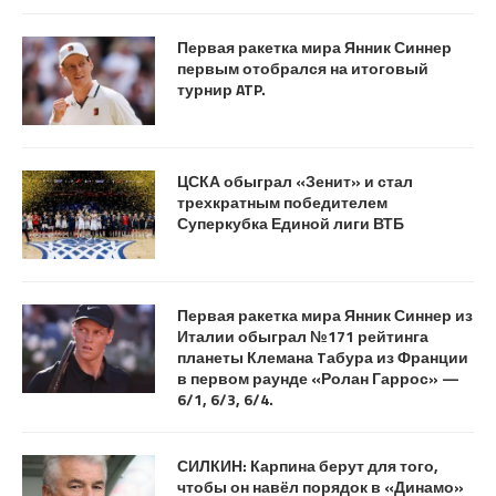
Первая ракетка мира Янник Синнер
первым отобрался на итоговый
турнир ATP.
ЦСКА обыграл «Зенит» и стал
трехкратным победителем
Суперкубка Единой лиги ВТБ
Первая ракетка мира Янник Синнер из
Ит алии обыграл №171 рейтинга
планеты Клемана Tабура из Франции
в первом раунде «Ролан Гаррос» —
6/1, 6/3, 6/4.
СИЛКИН: Карпина берут для того,
чтобы он навёл порядок в «Динамо»