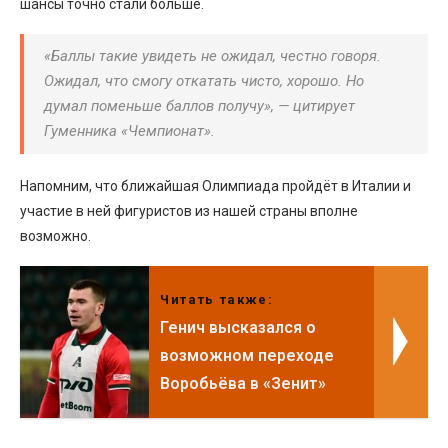
шансы точно стали больше.
«Баллы такие увидеть не ожидал, честно говоря.
Ожидал, что смогу откатать чисто, хорошо. Но
думал поменьше баллов получу», — цитирует
Гуменника «Чемпионат».
Напомним, что ближайшая Олимпиада пройдёт в Италии и
участие в ней фигуристов из нашей страны вполне
возможно.
Читать также:
Генич высказался о
возможном переходе
Воробьёва в «Зенит»