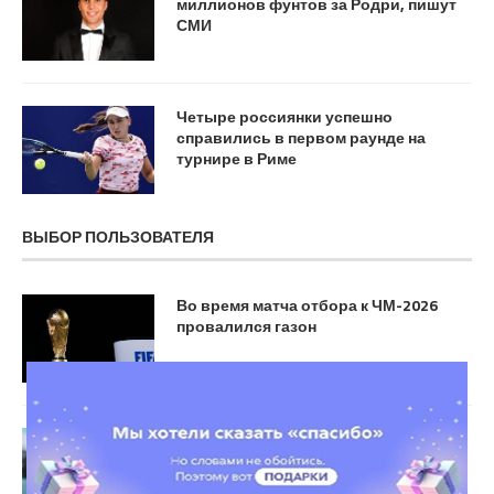
миллионов фунтов за Родри, пишут
СМИ
Четыре россиянки успешно
справились в первом раунде на
турнире в Риме
ВЫБОР ПОЛЬЗОВАТЕЛЯ
Во время матча отбора к ЧМ-2026
провалился газон
Уилкшир — о результативности
Батракова: Для полузащитника это
феноменальные показатели