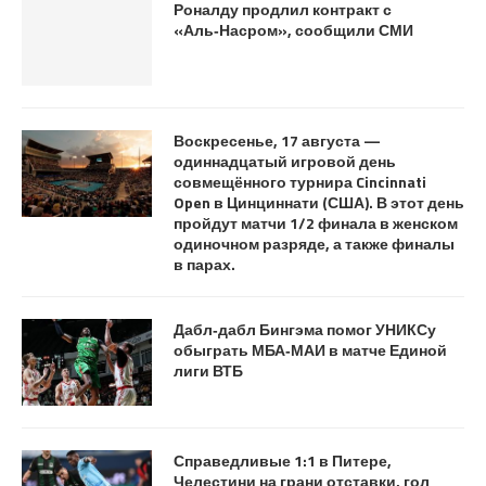
Роналду продлил контракт с
«Аль‑Насром», сообщили СМИ
Воскресенье, 17 августа —
одиннадцатый игровой день
совмещённого турнира Cincinnati
Open в Цинциннати (США). В этот день
пройдут матчи 1/2 финала в женском
одиночном разряде, а также финалы
в парах.
Дабл‑дабл Бингэма помог УНИКСу
обыграть МБА‑МАИ в матче Единой
лиги ВТБ
Справедливые 1:1 в Питере,
Челестини на грани отставки, гол