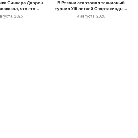
ика Синнера Даррен
В Рязани стартовал теннисный
ссказал, что его...
турнир XIII летней Спартакиады...
августа, 2026
4 августа, 2026