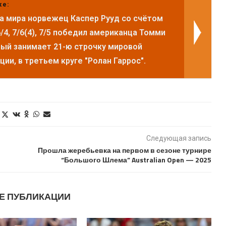
же:
ка мира норвежец Каспер Рууд со счётом
, 6/4, 7/6(4), 7/5 победил американца Томми
рый занимает 21-ю строчку мировой
ии, в третьем круге "Ролан Гаррос".
Следующая запись
Прошла жеребьевка на первом в сезоне турнире
“Большого Шлема” Australian Open — 2025
Е ПУБЛИКАЦИИ