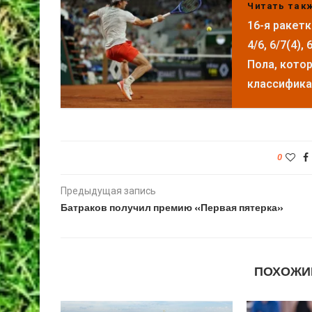
Читать так
16-я ракет
4/6, 6/7(4)
Пола, кото
классификац
0
Предыдущая запись
Батраков получил премию «Первая пятерка»
ПОХОЖИ