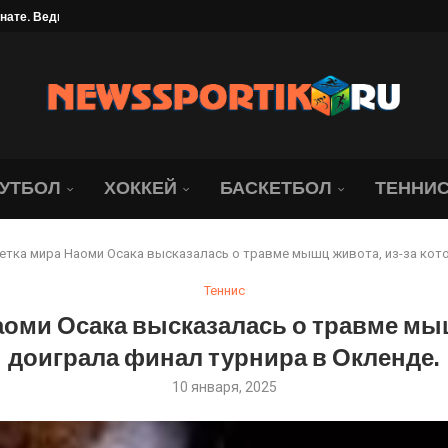
ллиона рублей
найдер обыграла со...
брание под угрозой. Юридическая...
ались о состоянии Джапо
в объяснил своё сенсационное...
нодар» всё-таки победил...
УТБОЛ
ХОККЕЙ
БАСКЕТБОЛ
ТЕННИ
етка мира Наоми Осака высказалась о травме мышц живота, из-за кото
Теннис
аоми Осака высказалась о травме мыш
доиграла финал турнира в Окленде.
10 января, 2025