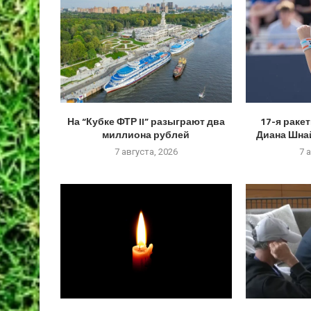
На “Кубке ФТР II” разыграют два
17-я раке
миллиона рублей
Диана Шнай
7 августа, 2026
7 