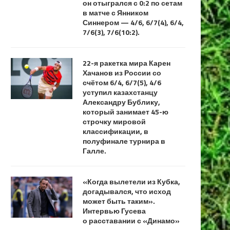
он отыгрался с 0:2 по сетам
в матче с Янником
Синнером — 4/6, 6/7(4), 6/4,
7/6(3), 7/6(10:2).
22-я ракетка мира Карен
Хачанов из России со
счётом 6/4, 6/7(5), 4/6
уступил казахстанцу
Александру Бублику,
который занимает 45-ю
строчку мировой
классификации, в
полуфинале турнира в
Галле.
«Когда вылетели из Кубка,
догадывался, что исход
может быть таким».
Интервью Гусева
о расставании с «Динамо»