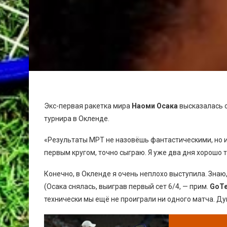
Экс-первая ракетка мира
Наоми Осака
высказалась о
турнира в Окленде.
«Результаты МРТ не назовёшь фантастическими, но и
первым кругом, точно сыграю. Я уже два дня хорошо т
Конечно, в Окленде я очень неплохо выступила. Знаю, 
(Осака снялась, выиграв первый сет 6/4, — прим.
GoTe
технически мы ещё не проиграли ни одного матча. Ду