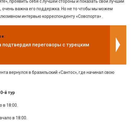
ите», проявить себя с лучшей стороны и показать свой лучший
е, очень важна его поддержка. Но не то чтобы мы можем
люзивном интервью корреспонденту «Совспорта» .
же:
а подтвердил переговоры с турецким
ента вернулся в бразильский «Сантос», где начинал свою
0-й тур
 в 18:00.
ачало в 18:00.