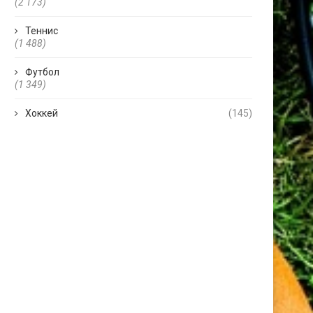
(2 173)
Теннис
(1 488)
Футбол
(1 349)
Хоккей
(145)