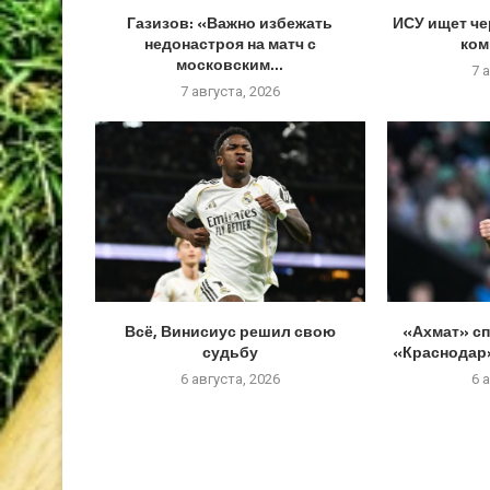
Газизов: «Важно избежать
ИСУ ищет че
недонастроя на матч с
ком
московским...
7 
7 августа, 2026
Всё, Винисиус решил свою
«Ахмат» сп
судьбу
«Краснодар»
6 августа, 2026
6 