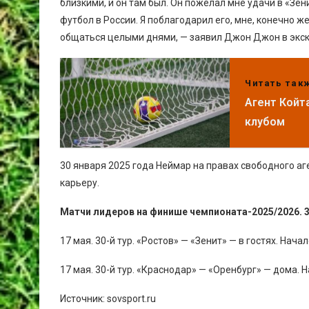
близкими, и он там был. Он пожелал мне удачи в «Зен
футбол в России. Я поблагодарил его, мне, конечно ж
общаться целыми днями, — заявил Джон Джон в экск
Читать так
Агент Койт
клубом
30 января 2025 года Неймар на правах свободного аг
карьеру.
Матчи лидеров на финише чемпионата-2025/2026. 3
17 мая. 30-й тур. «Ростов» — «Зенит» — в гостях. Начало
17 мая. 30-й тур. «Краснодар» — «Оренбург» — дома. Н
Источник: sovsport.ru