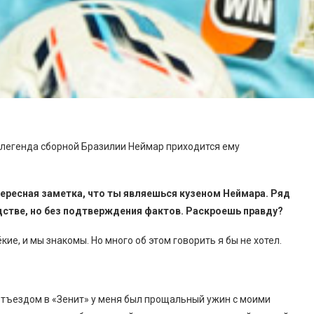
легенда сборной Бразилии Неймар приходится ему
нтересная заметка, что ты являешься кузеном Неймара. Ряд
дстве, но без подтверждения фактов. Раскроешь правду?
е, и мы знакомы. Но много об этом говорить я бы не хотел.
 отъездом в «Зенит» у меня был прощальный ужин с моими