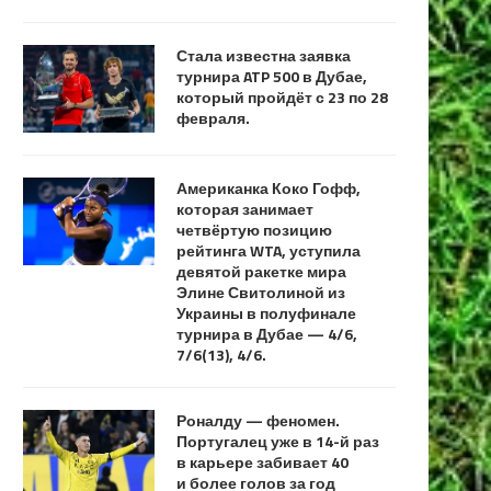
Стала известна заявка
турнира ATP 500 в Дубае,
который пройдёт с 23 по 28
февраля.
Американка Коко Гофф,
которая занимает
четвёртую позицию
рейтинга WTA, уступила
девятой ракетке мира
Элине Свитолиной из
Украины в полуфинале
турнира в Дубае — 4/6,
7/6(13), 4/6.
Роналду — феномен.
Португалец уже в 14-й раз
в карьере забивает 40
и более голов за год