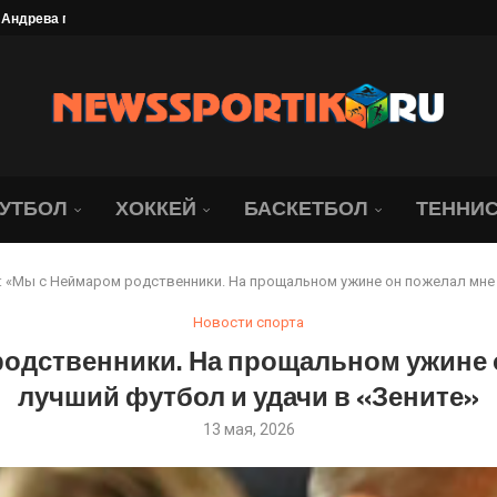
да идет «Локомотив»....
я на матч с московским...
ате. Ведь...
ллиона рублей
найдер обыграла со...
брание под угрозой. Юридическая...
ались о состоянии Джапо
УТБОЛ
ХОККЕЙ
БАСКЕТБОЛ
ТЕННИ
 «Мы с Неймаром родственники. На прощальном ужине он пожелал мне п
Новости спорта
одственники. На прощальном ужине 
лучший футбол и удачи в «Зените»
13 мая, 2026