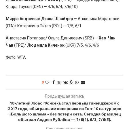
Клара Таусон (DEN) — 4/6, 6/4, 7/6(10)
Мирра Андреева/ Диана Шнайдер
— Анжелика Морателли
(ITA)/ Катаржина Питер (POL) — 7/5, 6/1
Анастасия Потапова/ Ольга Данилович (SRB) —
Хао-Чин
Чан
(TPE)/
Людмила Киченок
(UKR) 7/5, 4/6, 4/6
Фото: WTA
0
Предыдущая запись
18-летний Жоао Фонсека стал первым тинейджером с
2017 года, обыгравшим соперника из Топ-10 на турнире
«Большого шлема» без потери сета. Сегодня бразилец
обыграл Андрея Рублёва — 7/6(1), 6/3, 7/6(5).
Следующая запись