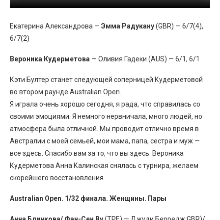
Екатерина Александрова —
Эмма Радукану
(GBR) — 6/7(4),
6/7(2)
Вероника Кудерметова
— Оливия Гадеки (AUS) — 6/1, 6/1
Кэти Бултер станет следующей соперницей Кудерметовой
во втором раунде Australian Open.
Я играла очень хорошо сегодня, я рада, что справилась со
своими эмоциями. Я немного нервничала, много людей, но
атмосфера была отличной. Мы проводит отлично время в
Австралии с моей семьей, мои мама, папа, сестра и муж —
все здесь. Спасибо вам за то, что вы здесь. Вероника
Кудерметова Анна Калинская снялась с турнира, желаем
скорейшего восстановления
Australian Open. 1/32 финала. Женщины. Пары
Анна Блинкова/ Фан-Сен Ву
(TPE) — Джуди Берредж GBR)/