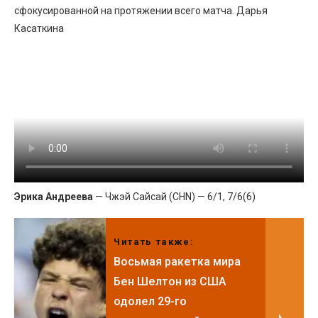
сфокусированной на протяжении всего матча. Дарья
Касаткина
Эрика Андреева
— Чжэй Сайсай (CHN) — 6/1, 7/6(6)
Читать также:
Восьмая ракетка мира
Бен Шелтон из США
одолел 29-го