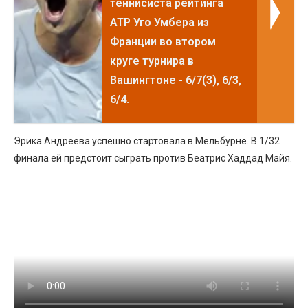
теннисиста рейтинга
ATP Уго Умбера из
Франции во втором
круге турнира в
Вашингтоне - 6/7(3), 6/3,
6/4.
Эрика Андреева успешно стартовала в Мельбурне. В 1/32
финала ей предстоит сыграть против Беатрис Хаддад Майя.