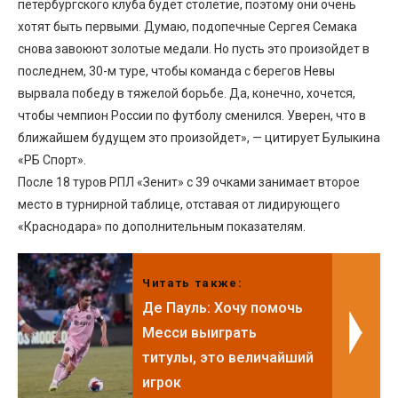
петербургского клуба будет столетие, поэтому они очень
хотят быть первыми. Думаю, подопечные Сергея Семака
снова завоюют золотые медали. Но пусть это произойдет в
последнем, 30-м туре, чтобы команда с берегов Невы
вырвала победу в тяжелой борьбе. Да, конечно, хочется,
чтобы чемпион России по футболу сменился. Уверен, что в
ближайшем будущем это произойдет», — цитирует Булыкина
«РБ Спорт».
После 18 туров РПЛ «Зенит» с 39 очками занимает второе
место в турнирной таблице, отставая от лидирующего
«Краснодара» по дополнительным показателям.
Читать также:
Де Пауль: Хочу помочь
Месси выиграть
титулы, это величайший
игрок