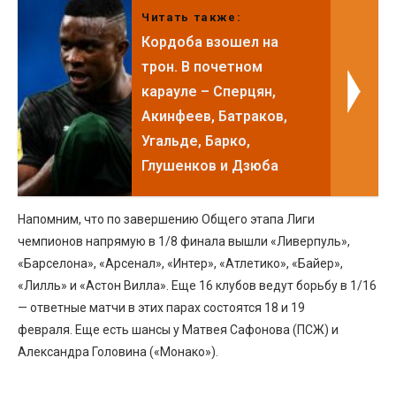
Читать также:
Кордоба взошел на
трон. В почетном
карауле – Сперцян,
Акинфеев, Батраков,
Угальде, Барко,
Глушенков и Дзюба
Напомним, что по завершению Общего этапа Лиги
чемпионов напрямую в 1/8 финала вышли «Ливерпуль»,
«Барселона», «Арсенал», «Интер», «Атлетико», «Байер»,
«Лилль» и «Астон Вилла». Еще 16 клубов ведут борьбу в 1/16
— ответные матчи в этих парах состоятся 18 и 19
февраля. Еще есть шансы у Матвея Сафонова (ПСЖ) и
Александра Головина («Монако»).