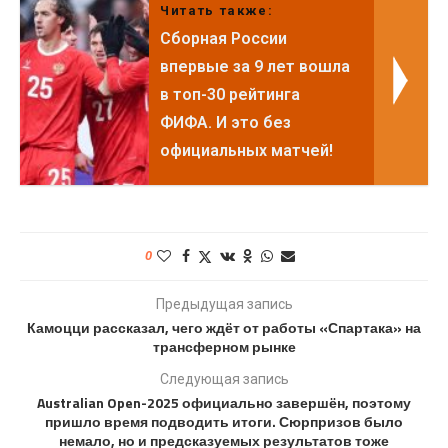
Читать также:
Сборная России
впервые за 9 лет вошла
в топ-30 рейтинга
ФИФА. И это без
официальных матчей!
0
Предыдущая запись
Камоцци рассказал, чего ждёт от работы «Спартака» на
трансферном рынке
Следующая запись
Australian Open-2025 официально завершён, поэтому
пришло время подводить итоги. Сюрпризов было
немало, но и предсказуемых результатов тоже