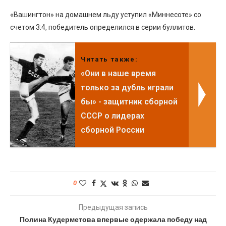
«Вашингтон» на домашнем льду уступил «Миннесоте» со
счетом 3:4, победитель определился в серии буллитов.
Читать также:
«Они в наше время
только за дубль играли
бы» - защитник сборной
СССР о лидерах
сборной России
0
Предыдущая запись
Полина Кудерметова впервые одержала победу над