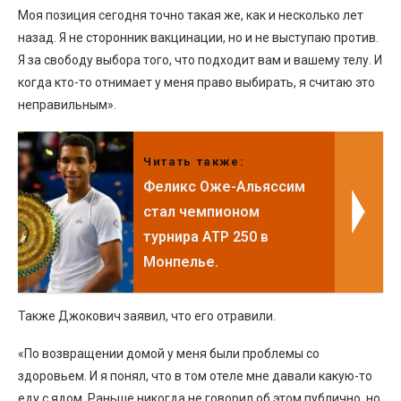
Моя позиция сегодня точно такая же, как и несколько лет
назад. Я не сторонник вакцинации, но и не выступаю против.
Я за свободу выбора того, что подходит вам и вашему телу. И
когда кто-то отнимает у меня право выбирать, я считаю это
неправильным».
Читать также:
Феликс Оже-Альяссим
стал чемпионом
турнира ATP 250 в
Монпелье.
Также Джокович заявил, что его отравили.
«По возвращении домой у меня были проблемы со
здоровьем. И я понял, что в том отеле мне давали какую-то
еду с ядом. Раньше никогда не говорил об этом публично, но