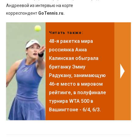
Андреевой из интервью на корте
корреспондент
GoTennis.ru.
Читать также:
48-я ракетка мира
россиянка Анна
Калинская обыграла
британку Эмму
Радукану, занимающую
46-е место в мировом
рейтинге, в полуфинале
турнира WTA 500 в
Вашингтоне - 6/4, 6/3.