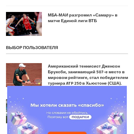
МБА‑МАИ разгромил «Самару» в
матче Единой лиги ВТБ
ВЫБОР ПОЛЬЗОВАТЕЛЯ
Американский теннисист Дженсон
Бруксби, занимающий 507-е место в
мировом рейтинге, стал победителем
турнира ATP 250 в Хьюстоне (США).
Воскресенье, 12 апреля — девятый
игровой день турнира Rolex Monte-
Carlo Masters в Монте-Карло. Завтра
пройдут финалы в одиночном и
парном разрядах.