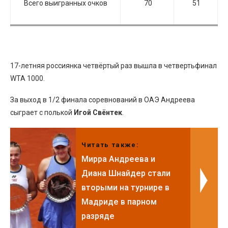
Всего выигранных очков
70
51
17-летняя россиянка четвёртый раз вышла в четвертьфинал
WTA 1000.
За выход в 1/2 финала соревнований в ОАЭ Андреева
сыграет с полькой
Игой Свёнтек
.
Читать также:
Мирра Андреева и
Диана Шнайдер стали
вторыми на турнире в
Мадриде в парном
разряде